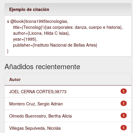
Ejemplo de citación
s @book{licona1995tecnologias,
title={Tecnolog{\\i}as corporales: danza, cuerpo e historia},
author={Licona, Hilda C Islas},
year={1995},
publisher={Instituto Nacional de Bellas Artes}
}
Añadidos recientemente
Autor
JOEL CERNA CORTES;38773
1
Montero Cruz, Sergio Adrian
1
Olmedo Buenrostro, Bertha Alicia
1
Villegas Sepulveda, Nicolás
1