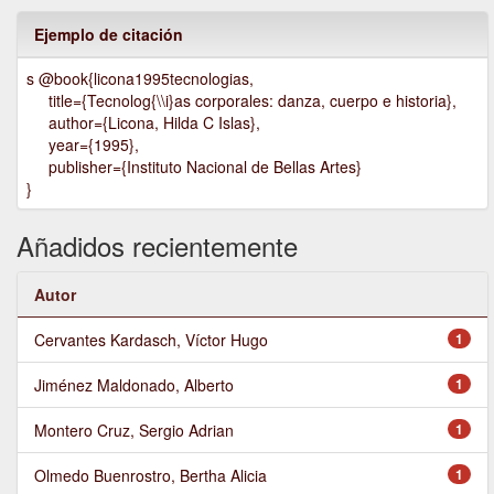
Ejemplo de citación
s @book{licona1995tecnologias,
title={Tecnolog{\\i}as corporales: danza, cuerpo e historia},
author={Licona, Hilda C Islas},
year={1995},
publisher={Instituto Nacional de Bellas Artes}
}
Añadidos recientemente
Autor
Cervantes Kardasch, Víctor Hugo
1
Jiménez Maldonado, Alberto
1
Montero Cruz, Sergio Adrian
1
Olmedo Buenrostro, Bertha Alicia
1