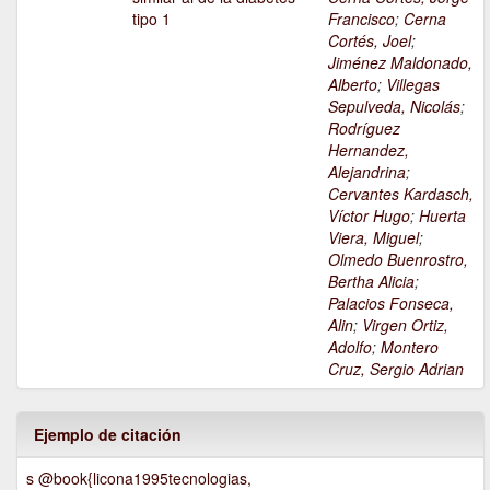
tipo 1
Francisco
;
Cerna
Cortés, Joel
;
Jiménez Maldonado,
Alberto
;
Villegas
Sepulveda, Nicolás
;
Rodríguez
Hernandez,
Alejandrina
;
Cervantes Kardasch,
Víctor Hugo
;
Huerta
Viera, Miguel
;
Olmedo Buenrostro,
Bertha Alicia
;
Palacios Fonseca,
Alin
;
Virgen Ortiz,
Adolfo
;
Montero
Cruz, Sergio Adrian
Ejemplo de citación
s @book{licona1995tecnologias,