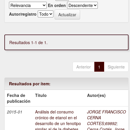
En orden
Autor/registro
Resultados 1-1 de 1.
Anterior
1
Siguiente
Resultados por ítem:
Fecha de
Título
Autor(es)
publicación
2015-01
Análisis del consumo
JORGE FRANCISCO
crónico de etanol en el
CERNA
desarrollo de un fenotipo
CORTES;69892
;
similar al de la diabetes
Cerna Cortés, Jorge