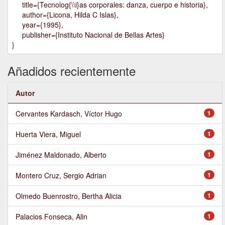
title={Tecnolog{\\i}as corporales: danza, cuerpo e historia},
author={Licona, Hilda C Islas},
year={1995},
publisher={Instituto Nacional de Bellas Artes}
}
Añadidos recientemente
Autor
Cervantes Kardasch, Víctor Hugo
1
Huerta Viera, Miguel
1
Jiménez Maldonado, Alberto
1
Montero Cruz, Sergio Adrian
1
Olmedo Buenrostro, Bertha Alicia
1
Palacios Fonseca, Alin
1