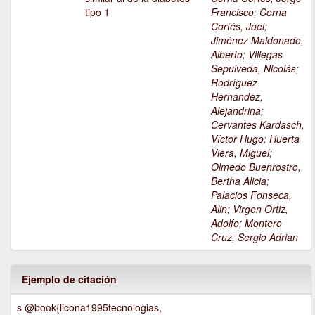
tipo 1
Francisco
;
Cerna
Cortés, Joel
;
Jiménez Maldonado,
Alberto
;
Villegas
Sepulveda, Nicolás
;
Rodríguez
Hernandez,
Alejandrina
;
Cervantes Kardasch,
Víctor Hugo
;
Huerta
Viera, Miguel
;
Olmedo Buenrostro,
Bertha Alicia
;
Palacios Fonseca,
Alin
;
Virgen Ortiz,
Adolfo
;
Montero
Cruz, Sergio Adrian
Ejemplo de citación
s @book{licona1995tecnologias,