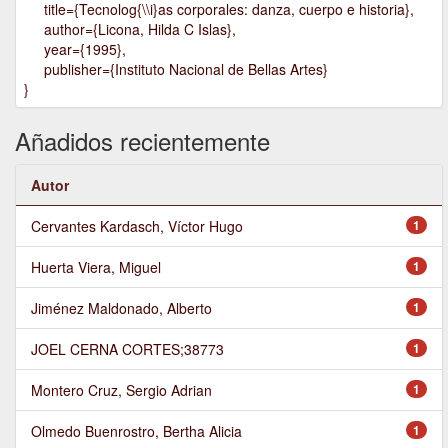
title={Tecnolog{\\i}as corporales: danza, cuerpo e historia},
author={Licona, Hilda C Islas},
year={1995},
publisher={Instituto Nacional de Bellas Artes}
}
Añadidos recientemente
Autor
Cervantes Kardasch, Víctor Hugo
1
Huerta Viera, Miguel
1
Jiménez Maldonado, Alberto
1
JOEL CERNA CORTES;38773
1
Montero Cruz, Sergio Adrian
1
Olmedo Buenrostro, Bertha Alicia
1