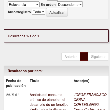
En orden
Autor/registro
Resultados 1-1 de 1.
Anterior
1
Siguiente
Resultados por ítem:
Fecha de
Título
Autor(es)
publicación
2015-01
Análisis del consumo
JORGE FRANCISCO
crónico de etanol en el
CERNA
desarrollo de un fenotipo
CORTES;69892
;
similar al de la diabetes
Cerna Cortés, Jorge