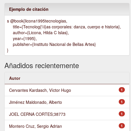
Ejemplo de citación
s @book{licona1995tecnologias,
title={Tecnolog{\\i}as corporales: danza, cuerpo e historia},
author={Licona, Hilda C Islas},
year={1995},
publisher={Instituto Nacional de Bellas Artes}
}
Añadidos recientemente
Autor
Cervantes Kardasch, Víctor Hugo
1
Jiménez Maldonado, Alberto
1
JOEL CERNA CORTES;38773
1
Montero Cruz, Sergio Adrian
1