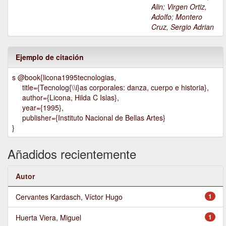
Alin
;
Virgen Ortiz,
Adolfo
;
Montero
Cruz, Sergio Adrian
Ejemplo de citación
s @book{licona1995tecnologias,
title={Tecnolog{\\i}as corporales: danza, cuerpo e historia},
author={Licona, Hilda C Islas},
year={1995},
publisher={Instituto Nacional de Bellas Artes}
}
Añadidos recientemente
Autor
Cervantes Kardasch, Víctor Hugo
1
Huerta Viera, Miguel
1