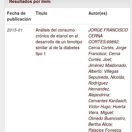
Resultados por ítem:
Fecha de
Título
Autor(es)
publicación
2015-01
Análisis del consumo
JORGE FRANCISCO
crónico de etanol en el
CERNA
desarrollo de un fenotipo
CORTES;69892
;
similar al de la diabetes
Cerna Cortés, Jorge
tipo 1
Francisco
;
Cerna
Cortés, Joel
;
Jiménez Maldonado,
Alberto
;
Villegas
Sepulveda, Nicolás
;
Rodríguez
Hernandez,
Alejandrina
;
Cervantes Kardasch,
Víctor Hugo
;
Huerta
Viera, Miguel
;
Olmedo Buenrostro,
Bertha Alicia
;
Palacios Fonseca,