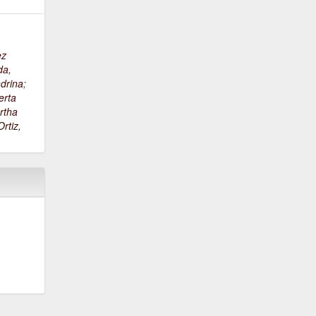
ez
da,
drina
;
erta
rtha
rtiz,