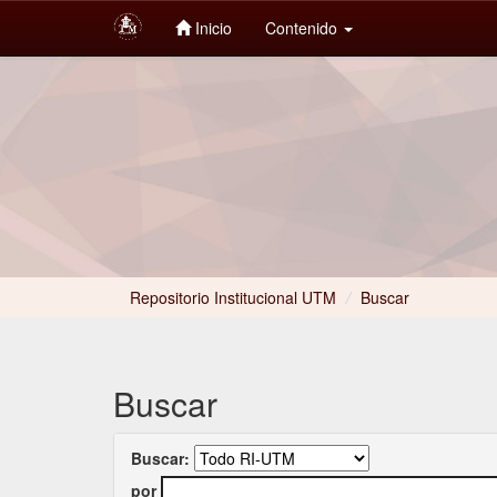
Inicio
Contenido
Skip
navigation
Repositorio Institucional UTM
/
Buscar
Buscar
Buscar:
por