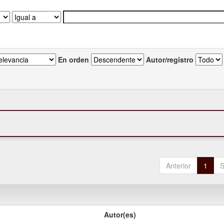
En orden
Autor/registro
Anterior
1
S
Autor(es)