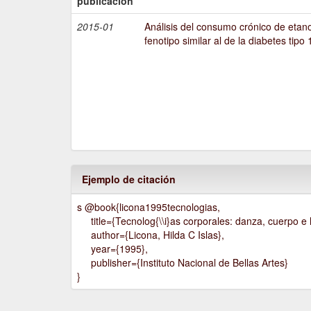
publicación
2015-01
Análisis del consumo crónico de etano
fenotipo similar al de la diabetes tipo 
Ejemplo de citación
s @book{licona1995tecnologias,
title={Tecnolog{\\i}as corporales: danza, cuerpo e h
author={Licona, Hilda C Islas},
year={1995},
publisher={Instituto Nacional de Bellas Artes}
}