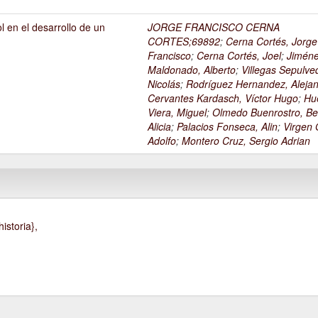
l en el desarrollo de un
JORGE FRANCISCO CERNA
1
CORTES;69892
;
Cerna Cortés, Jorge
Francisco
;
Cerna Cortés, Joel
;
Jimén
Maldonado, Alberto
;
Villegas Sepulve
Nicolás
;
Rodríguez Hernandez, Alejan
Cervantes Kardasch, Víctor Hugo
;
Hu
Viera, Miguel
;
Olmedo Buenrostro, Be
Alicia
;
Palacios Fonseca, Alin
;
Virgen O
Adolfo
;
Montero Cruz, Sergio Adrian
istoria},