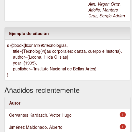
Alin
;
Virgen Ortiz,
Adolfo
;
Montero
Cruz, Sergio Adrian
Ejemplo de citación
s @book{licona1995tecnologias,
title={Tecnolog{\\i}as corporales: danza, cuerpo e historia},
author={Licona, Hilda C Islas},
year={1995},
publisher={Instituto Nacional de Bellas Artes}
}
Añadidos recientemente
Autor
Cervantes Kardasch, Víctor Hugo
1
Jiménez Maldonado, Alberto
1