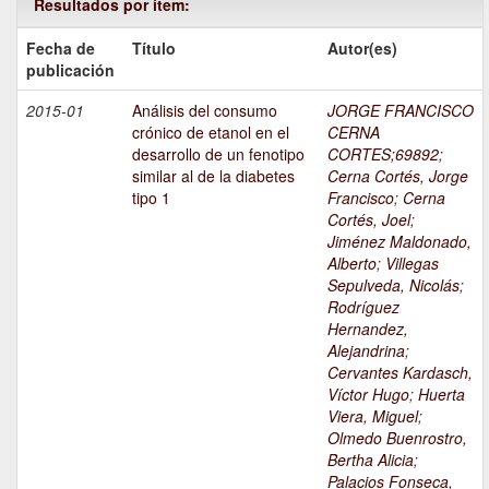
Resultados por ítem:
Fecha de
Título
Autor(es)
publicación
2015-01
Análisis del consumo
JORGE FRANCISCO
crónico de etanol en el
CERNA
desarrollo de un fenotipo
CORTES;69892
;
similar al de la diabetes
Cerna Cortés, Jorge
tipo 1
Francisco
;
Cerna
Cortés, Joel
;
Jiménez Maldonado,
Alberto
;
Villegas
Sepulveda, Nicolás
;
Rodríguez
Hernandez,
Alejandrina
;
Cervantes Kardasch,
Víctor Hugo
;
Huerta
Viera, Miguel
;
Olmedo Buenrostro,
Bertha Alicia
;
Palacios Fonseca,