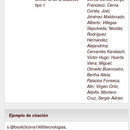
tipo 1
Francisco
;
Cerna
Cortés, Joel
;
Jiménez Maldonado,
Alberto
;
Villegas
Sepulveda, Nicolás
;
Rodríguez
Hernandez,
Alejandrina
;
Cervantes Kardasch,
Víctor Hugo
;
Huerta
Viera, Miguel
;
Olmedo Buenrostro,
Bertha Alicia
;
Palacios Fonseca,
Alin
;
Virgen Ortiz,
Adolfo
;
Montero
Cruz, Sergio Adrian
Ejemplo de citación
s @book{licona1995tecnologias,