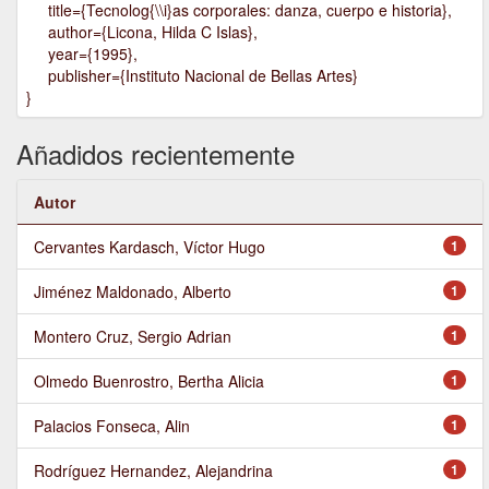
title={Tecnolog{\\i}as corporales: danza, cuerpo e historia},
author={Licona, Hilda C Islas},
year={1995},
publisher={Instituto Nacional de Bellas Artes}
}
Añadidos recientemente
Autor
Cervantes Kardasch, Víctor Hugo
1
Jiménez Maldonado, Alberto
1
Montero Cruz, Sergio Adrian
1
Olmedo Buenrostro, Bertha Alicia
1
Palacios Fonseca, Alin
1
Rodríguez Hernandez, Alejandrina
1