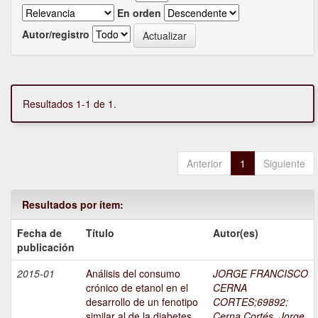
En orden
Autor/registro
Resultados 1-1 de 1.
Anterior
1
Siguiente
Resultados por ítem:
Fecha de
Título
Autor(es)
publicación
2015-01
Análisis del consumo
JORGE FRANCISCO
crónico de etanol en el
CERNA
desarrollo de un fenotipo
CORTES;69892
;
similar al de la diabetes
Cerna Cortés, Jorge