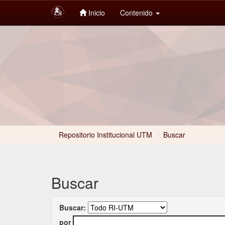
Inicio
Contenido
Skip
navigation
Repositorio Institucional UTM
/
Buscar
Buscar
Buscar:
por