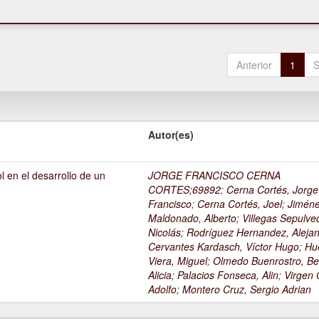
Anterior
1
S
Autor(es)
l en el desarrollo de un
JORGE FRANCISCO CERNA
1
CORTES;69892
;
Cerna Cortés, Jorge
Francisco
;
Cerna Cortés, Joel
;
Jimén
Maldonado, Alberto
;
Villegas Sepulve
Nicolás
;
Rodríguez Hernandez, Alejan
Cervantes Kardasch, Víctor Hugo
;
Hu
Viera, Miguel
;
Olmedo Buenrostro, Be
Alicia
;
Palacios Fonseca, Alin
;
Virgen O
Adolfo
;
Montero Cruz, Sergio Adrian