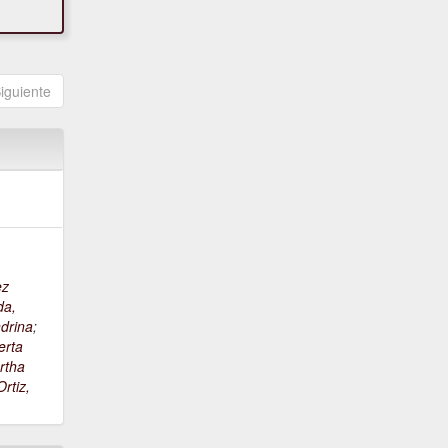
iguiente
ez
da,
drina
;
erta
rtha
rtiz,