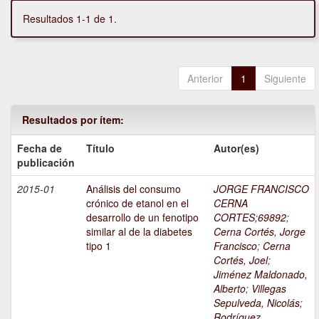
Resultados 1-1 de 1.
Anterior
1
Siguiente
Resultados por ítem:
Fecha de
Título
Autor(es)
publicación
2015-01
Análisis del consumo
JORGE FRANCISCO
crónico de etanol en el
CERNA
desarrollo de un fenotipo
CORTES;69892
;
similar al de la diabetes
Cerna Cortés, Jorge
tipo 1
Francisco
;
Cerna
Cortés, Joel
;
Jiménez Maldonado,
Alberto
;
Villegas
Sepulveda, Nicolás
;
Rodríguez