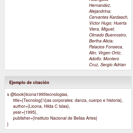
Hernandez,
Alejandrina
;
Cervantes Kardasch,
Víctor Hugo
;
Huerta
Viera, Miguel
;
Olmedo Buenrostro,
Bertha Alicia
;
Palacios Fonseca,
Alin
;
Virgen Ortiz,
Adolfo
;
Montero
Cruz, Sergio Adrian
Ejemplo de citación
s @book{licona1995tecnologias,
title={Tecnolog{\\i}as corporales: danza, cuerpo e historia},
author={Licona, Hilda C Islas},
year={1995},
publisher={Instituto Nacional de Bellas Artes}
}