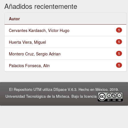
Añadidos recientemente
Autor
Cervantes Kardasch, Víctor Hugo
1
Huerta Viera, Miguel
1
Montero Cruz, Sergio Adrian
1
Palacios Fonseca, Alin
1
El Repositorio UTM utiliza DSpace V.6.3. Hecho en México, 2019.
Universidad Tecnológica de la Mixteca. Bajo la licencia