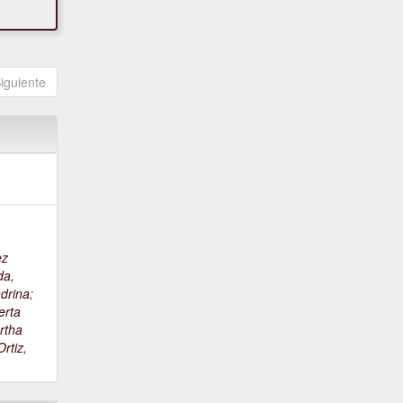
iguiente
ez
da,
drina
;
erta
rtha
rtiz,