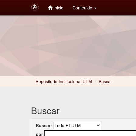
Inicio
Contenido
Skip
navigation
Repositorio Institucional UTM
/
Buscar
Buscar
Buscar:
por