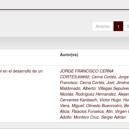
Anterior
1
S
Autor(es)
l en el desarrollo de un
JORGE FRANCISCO CERNA
1
CORTES;69892
;
Cerna Cortés, Jorge
Francisco
;
Cerna Cortés, Joel
;
Jimén
Maldonado, Alberto
;
Villegas Sepulve
Nicolás
;
Rodríguez Hernandez, Alejan
Cervantes Kardasch, Víctor Hugo
;
Hu
Viera, Miguel
;
Olmedo Buenrostro, Be
Alicia
;
Palacios Fonseca, Alin
;
Virgen O
Adolfo
;
Montero Cruz, Sergio Adrian