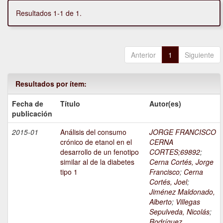
Resultados 1-1 de 1.
Anterior
1
Siguiente
Resultados por ítem:
Fecha de
Título
Autor(es)
publicación
2015-01
Análisis del consumo
JORGE FRANCISCO
crónico de etanol en el
CERNA
desarrollo de un fenotipo
CORTES;69892
;
similar al de la diabetes
Cerna Cortés, Jorge
tipo 1
Francisco
;
Cerna
Cortés, Joel
;
Jiménez Maldonado,
Alberto
;
Villegas
Sepulveda, Nicolás
;
Rodríguez