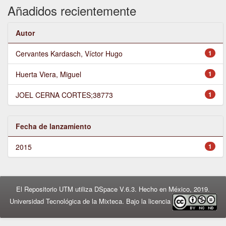
Añadidos recientemente
Autor
Cervantes Kardasch, Víctor Hugo
1
Huerta Viera, Miguel
1
JOEL CERNA CORTES;38773
1
Fecha de lanzamiento
2015
1
El Repositorio UTM utiliza DSpace V.6.3. Hecho en México, 2019.
Universidad Tecnológica de la Mixteca. Bajo la licencia