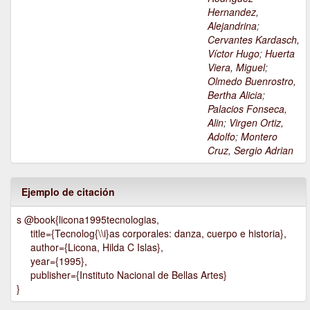
Hernandez,
Alejandrina
;
Cervantes Kardasch,
Víctor Hugo
;
Huerta
Viera, Miguel
;
Olmedo Buenrostro,
Bertha Alicia
;
Palacios Fonseca,
Alin
;
Virgen Ortiz,
Adolfo
;
Montero
Cruz, Sergio Adrian
Ejemplo de citación
s @book{licona1995tecnologias,
title={Tecnolog{\\i}as corporales: danza, cuerpo e historia},
author={Licona, Hilda C Islas},
year={1995},
publisher={Instituto Nacional de Bellas Artes}
}