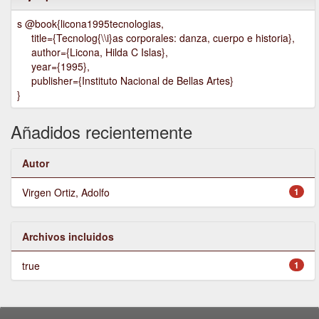
s @book{licona1995tecnologias,
title={Tecnolog{\\i}as corporales: danza, cuerpo e historia},
author={Licona, Hilda C Islas},
year={1995},
publisher={Instituto Nacional de Bellas Artes}
}
Añadidos recientemente
Autor
Virgen Ortiz, Adolfo
1
Archivos incluidos
true
1