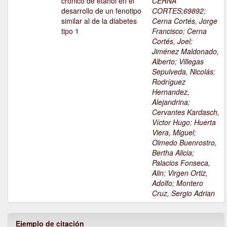
crónico de etanol en el
CERNA
desarrollo de un fenotipo
CORTES;69892
;
similar al de la diabetes
Cerna Cortés, Jorge
tipo 1
Francisco
;
Cerna
Cortés, Joel
;
Jiménez Maldonado,
Alberto
;
Villegas
Sepulveda, Nicolás
;
Rodríguez
Hernandez,
Alejandrina
;
Cervantes Kardasch,
Víctor Hugo
;
Huerta
Viera, Miguel
;
Olmedo Buenrostro,
Bertha Alicia
;
Palacios Fonseca,
Alin
;
Virgen Ortiz,
Adolfo
;
Montero
Cruz, Sergio Adrian
Ejemplo de citación