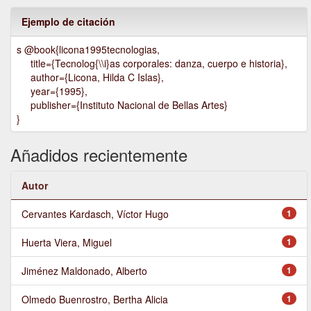
Ejemplo de citación
s @book{licona1995tecnologias,
title={Tecnolog{\\i}as corporales: danza, cuerpo e historia},
author={Licona, Hilda C Islas},
year={1995},
publisher={Instituto Nacional de Bellas Artes}
}
Añadidos recientemente
Autor
Cervantes Kardasch, Víctor Hugo
1
Huerta Viera, Miguel
1
Jiménez Maldonado, Alberto
1
Olmedo Buenrostro, Bertha Alicia
1