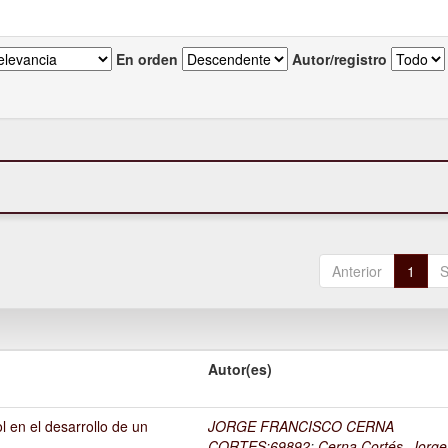
En orden
Autor/registro
Anterior
1
S
Autor(es)
l en el desarrollo de un
JORGE FRANCISCO CERNA
1
CORTES;69892
;
Cerna Cortés, Jorge