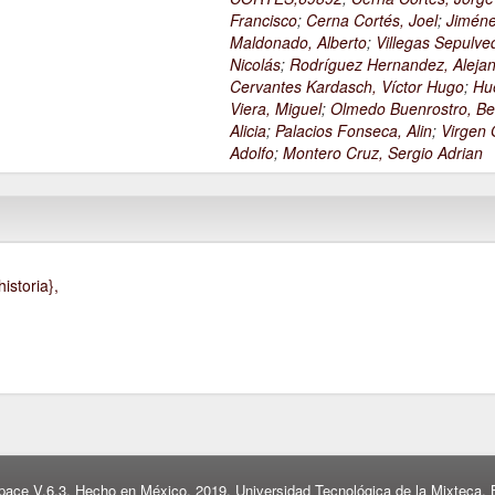
Francisco
;
Cerna Cortés, Joel
;
Jimén
Maldonado, Alberto
;
Villegas Sepulve
Nicolás
;
Rodríguez Hernandez, Alejan
Cervantes Kardasch, Víctor Hugo
;
Hu
Viera, Miguel
;
Olmedo Buenrostro, Be
Alicia
;
Palacios Fonseca, Alin
;
Virgen O
Adolfo
;
Montero Cruz, Sergio Adrian
istoria},
pace V.6.3. Hecho en México, 2019. Universidad Tecnológica de la Mixteca. B