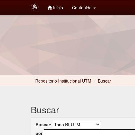
Inicio
Contenido
Skip
navigation
Repositorio Institucional UTM
/
Buscar
Buscar
Buscar:
por