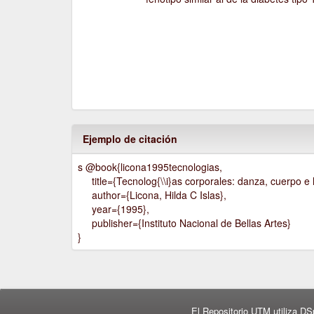
Ejemplo de citación
s @book{licona1995tecnologias,
title={Tecnolog{\\i}as corporales: danza, cuerpo e h
author={Licona, Hilda C Islas},
year={1995},
publisher={Instituto Nacional de Bellas Artes}
}
El Repositorio UTM utiliza DS