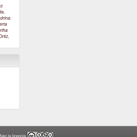
ez
da,
drina
;
erta
rtha
rtiz,
ajo la licencia