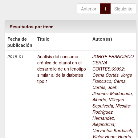
Anterior
1
Siguiente
Resultados por ítem:
Fecha de
Título
Autor(es)
publicación
2015-01
Análisis del consumo
JORGE FRANCISCO
crónico de etanol en el
CERNA
desarrollo de un fenotipo
CORTES;69892
;
similar al de la diabetes
Cerna Cortés, Jorge
tipo 1
Francisco
;
Cerna
Cortés, Joel
;
Jiménez Maldonado,
Alberto
;
Villegas
Sepulveda, Nicolás
;
Rodríguez
Hernandez,
Alejandrina
;
Cervantes Kardasch,
Víctor Hugo
;
Huerta