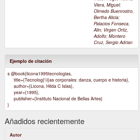
Viera, Miguel
;
Olmedo Buenrostro,
Bertha Alicia
;
Palacios Fonseca,
Alin
;
Virgen Ortiz,
Adolfo
;
Montero
Cruz, Sergio Adrian
Ejemplo de citación
s @book{licona1995tecnologias,
title={Tecnolog{\\i}as corporales: danza, cuerpo e historia},
author={Licona, Hilda C Islas},
year={1995},
publisher={Instituto Nacional de Bellas Artes}
}
Añadidos recientemente
Autor