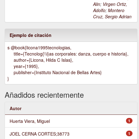
Alin
;
Virgen Ortiz,
Adolfo
;
Montero
Cruz, Sergio Adrian
Ejemplo de citación
s @book{licona1995tecnologias,
title={Tecnolog{\\i}as corporales: danza, cuerpo e historia},
author={Licona, Hilda C Islas},
year={1995},
publisher={Instituto Nacional de Bellas Artes}
}
Añadidos recientemente
Autor
Huerta Viera, Miguel
1
JOEL CERNA CORTES;38773
1