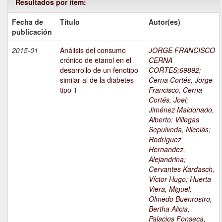
Resultados por ítem:
Fecha de
Título
Autor(es)
publicación
2015-01
Análisis del consumo
JORGE FRANCISCO
crónico de etanol en el
CERNA
desarrollo de un fenotipo
CORTES;69892
;
similar al de la diabetes
Cerna Cortés, Jorge
tipo 1
Francisco
;
Cerna
Cortés, Joel
;
Jiménez Maldonado,
Alberto
;
Villegas
Sepulveda, Nicolás
;
Rodríguez
Hernandez,
Alejandrina
;
Cervantes Kardasch,
Víctor Hugo
;
Huerta
Viera, Miguel
;
Olmedo Buenrostro,
Bertha Alicia
;
Palacios Fonseca,