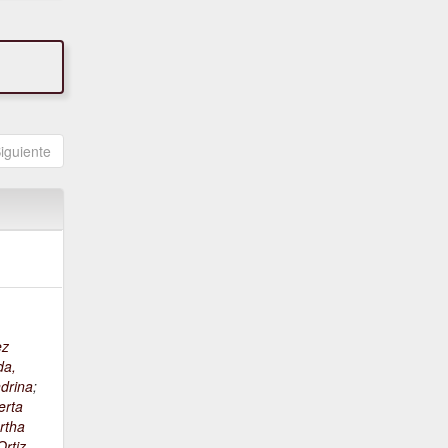
iguiente
ez
da,
drina
;
erta
rtha
rtiz,