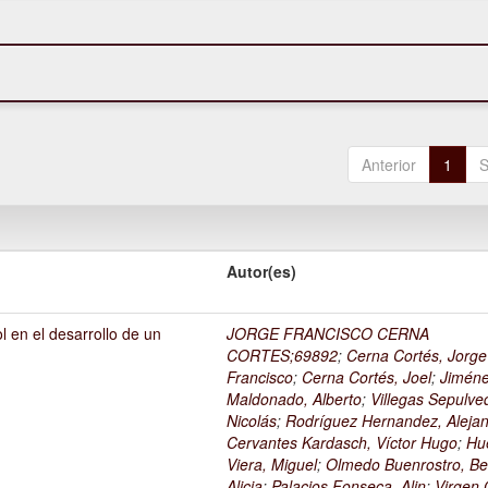
Anterior
1
S
Autor(es)
l en el desarrollo de un
JORGE FRANCISCO CERNA
1
CORTES;69892
;
Cerna Cortés, Jorge
Francisco
;
Cerna Cortés, Joel
;
Jimén
Maldonado, Alberto
;
Villegas Sepulve
Nicolás
;
Rodríguez Hernandez, Alejan
Cervantes Kardasch, Víctor Hugo
;
Hu
Viera, Miguel
;
Olmedo Buenrostro, Be
Alicia
;
Palacios Fonseca, Alin
;
Virgen O