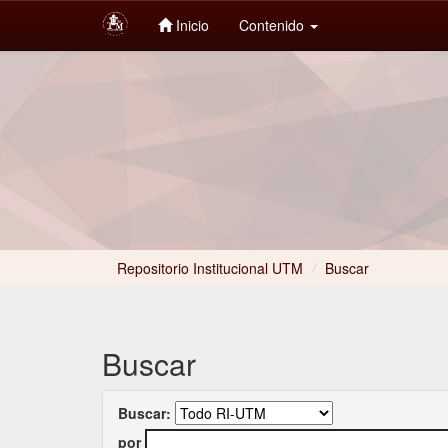
Inicio
Contenido
Skip
navigation
Repositorio Institucional UTM
/
Buscar
Buscar
Buscar:
por