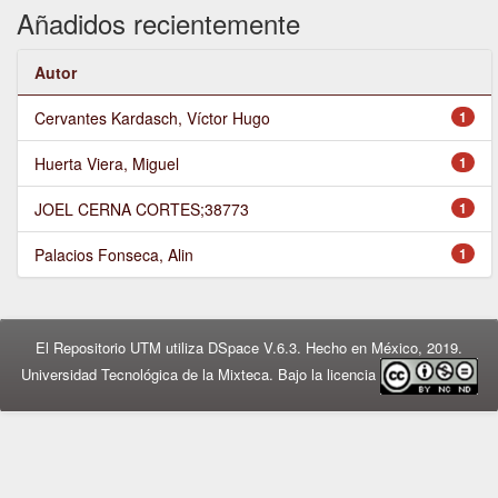
Añadidos recientemente
Autor
Cervantes Kardasch, Víctor Hugo
1
Huerta Viera, Miguel
1
JOEL CERNA CORTES;38773
1
Palacios Fonseca, Alin
1
El Repositorio UTM utiliza DSpace V.6.3. Hecho en México, 2019.
Universidad Tecnológica de la Mixteca. Bajo la licencia