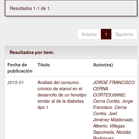
Resultados 1-1 de 1.
Anterior
1
Siguiente
Resultados por ítem:
Fecha de
Título
Autor(es)
publicación
2015-01
Análisis del consumo
JORGE FRANCISCO
crónico de etanol en el
CERNA
desarrollo de un fenotipo
CORTES;69892
;
similar al de la diabetes
Cerna Cortés, Jorge
tipo 1
Francisco
;
Cerna
Cortés, Joel
;
Jiménez Maldonado,
Alberto
;
Villegas
Sepulveda, Nicolás
;
Rodríguez