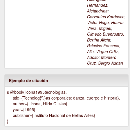
Hernandez,
Alejandrina
;
Cervantes Kardasch,
Víctor Hugo
;
Huerta
Viera, Miguel
;
Olmedo Buenrostro,
Bertha Alicia
;
Palacios Fonseca,
Alin
;
Virgen Ortiz,
Adolfo
;
Montero
Cruz, Sergio Adrian
Ejemplo de citación
s @book{licona1995tecnologias,
title={Tecnolog{\\i}as corporales: danza, cuerpo e historia},
author={Licona, Hilda C Islas},
year={1995},
publisher={Instituto Nacional de Bellas Artes}
}