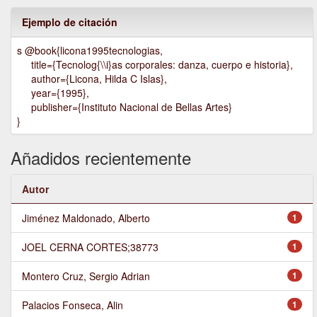
Ejemplo de citación
s @book{licona1995tecnologias,
title={Tecnolog{\\i}as corporales: danza, cuerpo e historia},
author={Licona, Hilda C Islas},
year={1995},
publisher={Instituto Nacional de Bellas Artes}
}
Añadidos recientemente
Autor
Jiménez Maldonado, Alberto
1
JOEL CERNA CORTES;38773
1
Montero Cruz, Sergio Adrian
1
Palacios Fonseca, Alin
1