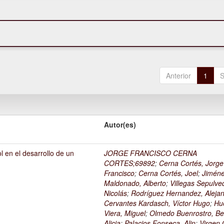
Anterior
1
S
Autor(es)
l en el desarrollo de un
JORGE FRANCISCO CERNA
1
CORTES;69892
;
Cerna Cortés, Jorge
Francisco
;
Cerna Cortés, Joel
;
Jimén
Maldonado, Alberto
;
Villegas Sepulve
Nicolás
;
Rodríguez Hernandez, Alejan
Cervantes Kardasch, Víctor Hugo
;
Hu
Viera, Miguel
;
Olmedo Buenrostro, Be
Alicia
;
Palacios Fonseca, Alin
;
Virgen O