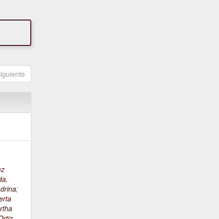
iguiente
ez
da,
drina
;
erta
rtha
rtiz,