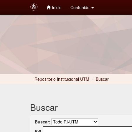
Inicio
Contenido
Skip
navigation
Repositorio Institucional UTM
/
Buscar
Buscar
Buscar:
por