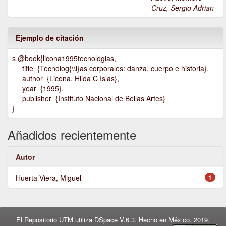
Cruz, Sergio Adrian
Ejemplo de citación
s @book{licona1995tecnologias,
title={Tecnolog{\\i}as corporales: danza, cuerpo e historia},
author={Licona, Hilda C Islas},
year={1995},
publisher={Instituto Nacional de Bellas Artes}
}
Añadidos recientemente
Autor
Huerta Viera, Miguel
1
El Repositorio UTM utiliza DSpace V.6.3. Hecho en México, 2019.