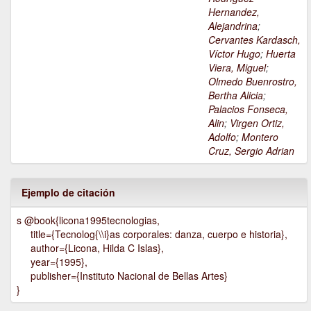
Hernandez,
Alejandrina
;
Cervantes Kardasch,
Víctor Hugo
;
Huerta
Viera, Miguel
;
Olmedo Buenrostro,
Bertha Alicia
;
Palacios Fonseca,
Alin
;
Virgen Ortiz,
Adolfo
;
Montero
Cruz, Sergio Adrian
Ejemplo de citación
s @book{licona1995tecnologias,
title={Tecnolog{\\i}as corporales: danza, cuerpo e historia},
author={Licona, Hilda C Islas},
year={1995},
publisher={Instituto Nacional de Bellas Artes}
}