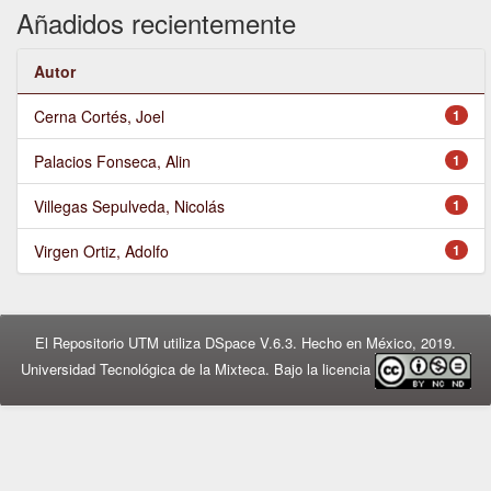
Añadidos recientemente
Autor
Cerna Cortés, Joel
1
Palacios Fonseca, Alin
1
Villegas Sepulveda, Nicolás
1
Virgen Ortiz, Adolfo
1
El Repositorio UTM utiliza DSpace V.6.3. Hecho en México, 2019.
Universidad Tecnológica de la Mixteca. Bajo la licencia