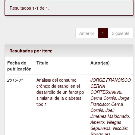
Resultados 1-1 de 1.
Anterior
1
Siguiente
Resultados por ítem:
Fecha de
Título
Autor(es)
publicación
2015-01
Análisis del consumo
JORGE FRANCISCO
crónico de etanol en el
CERNA
desarrollo de un fenotipo
CORTES;69892
;
similar al de la diabetes
Cerna Cortés, Jorge
tipo 1
Francisco
;
Cerna
Cortés, Joel
;
Jiménez Maldonado,
Alberto
;
Villegas
Sepulveda, Nicolás
;
Rodríguez