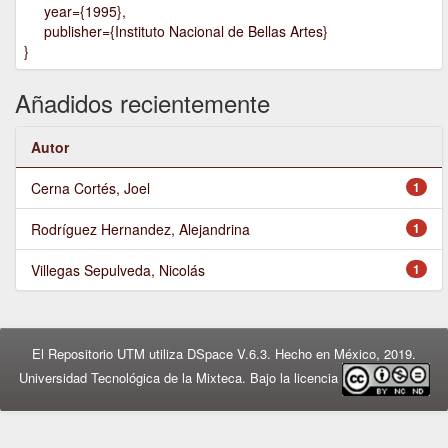
year={1995},
publisher={Instituto Nacional de Bellas Artes}
}
Añadidos recientemente
Autor
Cerna Cortés, Joel
1
Rodríguez Hernandez, Alejandrina
1
Villegas Sepulveda, Nicolás
1
El Repositorio UTM utiliza DSpace V.6.3. Hecho en México, 2019.
Universidad Tecnológica de la Mixteca. Bajo la licencia