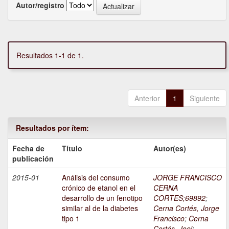
Autor/registro
Resultados 1-1 de 1.
Anterior
1
Siguiente
Resultados por ítem:
Fecha de
Título
Autor(es)
publicación
2015-01
Análisis del consumo
JORGE FRANCISCO
crónico de etanol en el
CERNA
desarrollo de un fenotipo
CORTES;69892
;
similar al de la diabetes
Cerna Cortés, Jorge
tipo 1
Francisco
;
Cerna
Cortés, Joel
;