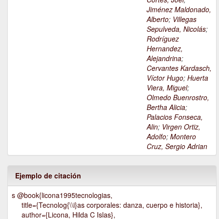
Jiménez Maldonado,
Alberto
;
Villegas
Sepulveda, Nicolás
;
Rodríguez
Hernandez,
Alejandrina
;
Cervantes Kardasch,
Víctor Hugo
;
Huerta
Viera, Miguel
;
Olmedo Buenrostro,
Bertha Alicia
;
Palacios Fonseca,
Alin
;
Virgen Ortiz,
Adolfo
;
Montero
Cruz, Sergio Adrian
Ejemplo de citación
s @book{licona1995tecnologias,
title={Tecnolog{\\i}as corporales: danza, cuerpo e historia},
author={Licona, Hilda C Islas},