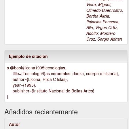
Viera, Miguel
;
Olmedo Buenrostro,
Bertha Alicia
;
Palacios Fonseca,
Alin
;
Virgen Ortiz,
Adolfo
;
Montero
Cruz, Sergio Adrian
Ejemplo de citación
s @book{licona1995tecnologias,
title={Tecnolog{\\i}as corporales: danza, cuerpo e historia},
author={Licona, Hilda C Islas},
year={1995},
publisher={Instituto Nacional de Bellas Artes}
}
Añadidos recientemente
Autor