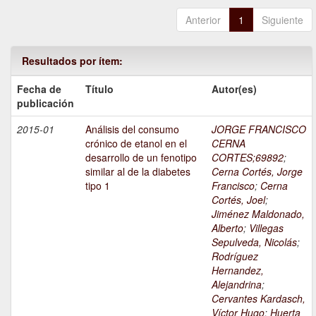
Anterior
1
Siguiente
Resultados por ítem:
Fecha de
Título
Autor(es)
publicación
2015-01
Análisis del consumo
JORGE FRANCISCO
crónico de etanol en el
CERNA
desarrollo de un fenotipo
CORTES;69892
;
similar al de la diabetes
Cerna Cortés, Jorge
tipo 1
Francisco
;
Cerna
Cortés, Joel
;
Jiménez Maldonado,
Alberto
;
Villegas
Sepulveda, Nicolás
;
Rodríguez
Hernandez,
Alejandrina
;
Cervantes Kardasch,
Víctor Hugo
;
Huerta