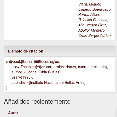
Viera, Miguel
;
Olmedo Buenrostro,
Bertha Alicia
;
Palacios Fonseca,
Alin
;
Virgen Ortiz,
Adolfo
;
Montero
Cruz, Sergio Adrian
Ejemplo de citación
s @book{licona1995tecnologias,
title={Tecnolog{\\i}as corporales: danza, cuerpo e historia},
author={Licona, Hilda C Islas},
year={1995},
publisher={Instituto Nacional de Bellas Artes}
}
Añadidos recientemente
Autor