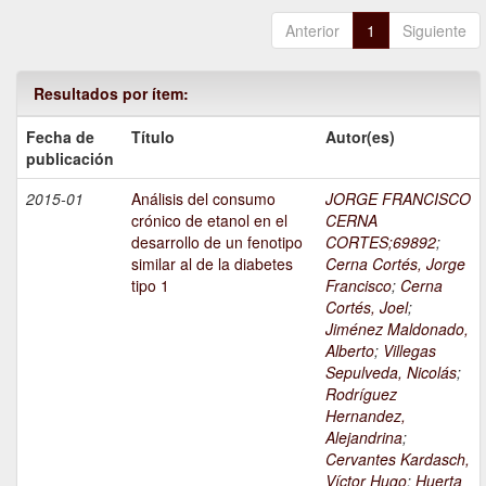
Anterior
1
Siguiente
Resultados por ítem:
Fecha de
Título
Autor(es)
publicación
2015-01
Análisis del consumo
JORGE FRANCISCO
crónico de etanol en el
CERNA
desarrollo de un fenotipo
CORTES;69892
;
similar al de la diabetes
Cerna Cortés, Jorge
tipo 1
Francisco
;
Cerna
Cortés, Joel
;
Jiménez Maldonado,
Alberto
;
Villegas
Sepulveda, Nicolás
;
Rodríguez
Hernandez,
Alejandrina
;
Cervantes Kardasch,
Víctor Hugo
;
Huerta