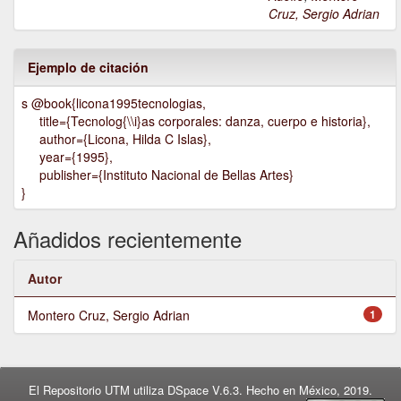
Cruz, Sergio Adrian
Ejemplo de citación
s @book{licona1995tecnologias,
title={Tecnolog{\\i}as corporales: danza, cuerpo e historia},
author={Licona, Hilda C Islas},
year={1995},
publisher={Instituto Nacional de Bellas Artes}
}
Añadidos recientemente
Autor
Montero Cruz, Sergio Adrian
1
El Repositorio UTM utiliza DSpace V.6.3. Hecho en México, 2019.