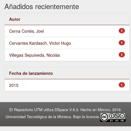
Añadidos recientemente
Autor
Cerna Cortés, Joel
1
Cervantes Kardasch, Víctor Hugo
1
Villegas Sepulveda, Nicolás
1
Fecha de lanzamiento
2015
1
El Repositorio UTM utiliza DSpace V.6.3. Hecho en México, 2019.
Universidad Tecnológica de la Mixteca. Bajo la licencia