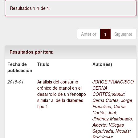
Resultados 1-1 de 1.
Anterior
1
Siguiente
Resultados por ítem:
Fecha de
Título
Autor(es)
publicación
2015-01
Análisis del consumo
JORGE FRANCISCO
crónico de etanol en el
CERNA
desarrollo de un fenotipo
CORTES;69892
;
similar al de la diabetes
Cerna Cortés, Jorge
tipo 1
Francisco
;
Cerna
Cortés, Joel
;
Jiménez Maldonado,
Alberto
;
Villegas
Sepulveda, Nicolás
;
Rodríguez