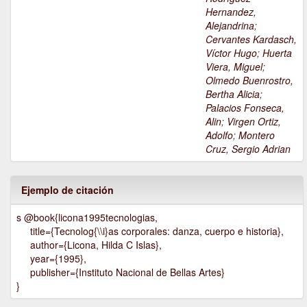
Hernandez,
Alejandrina
;
Cervantes Kardasch,
Víctor Hugo
;
Huerta
Viera, Miguel
;
Olmedo Buenrostro,
Bertha Alicia
;
Palacios Fonseca,
Alin
;
Virgen Ortiz,
Adolfo
;
Montero
Cruz, Sergio Adrian
Ejemplo de citación
s @book{licona1995tecnologias,
title={Tecnolog{\\i}as corporales: danza, cuerpo e historia},
author={Licona, Hilda C Islas},
year={1995},
publisher={Instituto Nacional de Bellas Artes}
}