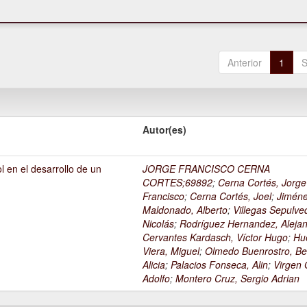
Anterior
1
S
Autor(es)
l en el desarrollo de un
JORGE FRANCISCO CERNA
1
CORTES;69892
;
Cerna Cortés, Jorge
Francisco
;
Cerna Cortés, Joel
;
Jimén
Maldonado, Alberto
;
Villegas Sepulve
Nicolás
;
Rodríguez Hernandez, Alejan
Cervantes Kardasch, Víctor Hugo
;
Hu
Viera, Miguel
;
Olmedo Buenrostro, Be
Alicia
;
Palacios Fonseca, Alin
;
Virgen O
Adolfo
;
Montero Cruz, Sergio Adrian