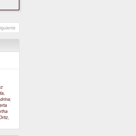
iguiente
ez
da,
drina
;
erta
rtha
rtiz,