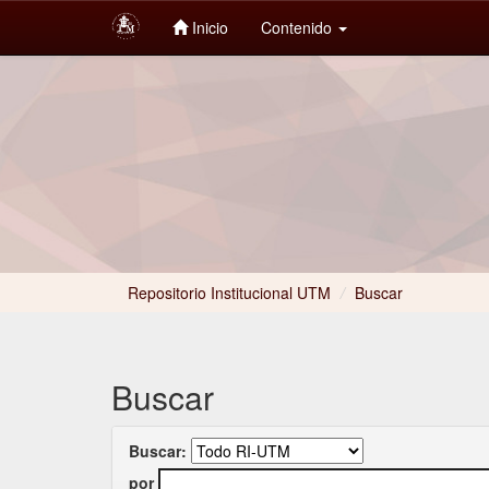
Inicio
Contenido
Skip
navigation
Repositorio Institucional UTM
/
Buscar
Buscar
Buscar:
por