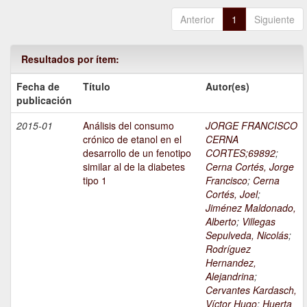
Anterior
1
Siguiente
Resultados por ítem:
Fecha de
Título
Autor(es)
publicación
2015-01
Análisis del consumo
JORGE FRANCISCO
crónico de etanol en el
CERNA
desarrollo de un fenotipo
CORTES;69892
;
similar al de la diabetes
Cerna Cortés, Jorge
tipo 1
Francisco
;
Cerna
Cortés, Joel
;
Jiménez Maldonado,
Alberto
;
Villegas
Sepulveda, Nicolás
;
Rodríguez
Hernandez,
Alejandrina
;
Cervantes Kardasch,
Víctor Hugo
;
Huerta