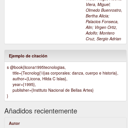
Viera, Miguel
;
Olmedo Buenrostro,
Bertha Alicia
;
Palacios Fonseca,
Alin
;
Virgen Ortiz,
Adolfo
;
Montero
Cruz, Sergio Adrian
Ejemplo de citación
s @book{licona1995tecnologias,
title={Tecnolog{\\i}as corporales: danza, cuerpo e historia},
author={Licona, Hilda C Islas},
year={1995},
publisher={Instituto Nacional de Bellas Artes}
}
Añadidos recientemente
Autor