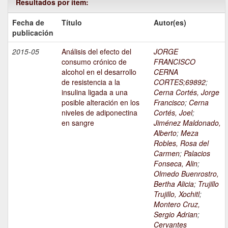
Resultados por ítem:
Fecha de
Título
Autor(es)
publicación
2015-05
Análisis del efecto del
JORGE
consumo crónico de
FRANCISCO
alcohol en el desarrollo
CERNA
de resistencia a la
CORTES;69892
;
insulina ligada a una
Cerna Cortés, Jorge
posible alteración en los
Francisco
;
Cerna
niveles de adiponectina
Cortés, Joel
;
en sangre
Jiménez Maldonado,
Alberto
;
Meza
Robles, Rosa del
Carmen
;
Palacios
Fonseca, Alin
;
Olmedo Buenrostro,
Bertha Alicia
;
Trujillo
Trujillo, Xochitl
;
Montero Cruz,
Sergio Adrian
;
Cervantes