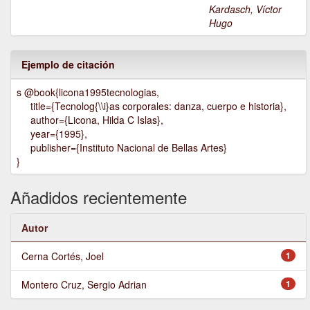
Kardasch, Víctor
Hugo
Ejemplo de citación
s @book{licona1995tecnologias,
title={Tecnolog{\\i}as corporales: danza, cuerpo e historia},
author={Licona, Hilda C Islas},
year={1995},
publisher={Instituto Nacional de Bellas Artes}
}
Añadidos recientemente
Autor
Cerna Cortés, Joel
1
Montero Cruz, Sergio Adrian
1