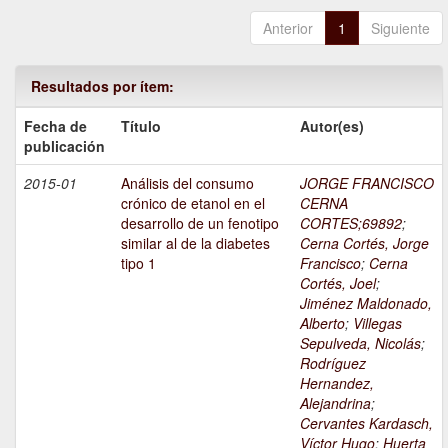
Anterior
1
Siguiente
Resultados por ítem:
Fecha de
Título
Autor(es)
publicación
2015-01
Análisis del consumo
JORGE FRANCISCO
crónico de etanol en el
CERNA
desarrollo de un fenotipo
CORTES;69892
;
similar al de la diabetes
Cerna Cortés, Jorge
tipo 1
Francisco
;
Cerna
Cortés, Joel
;
Jiménez Maldonado,
Alberto
;
Villegas
Sepulveda, Nicolás
;
Rodríguez
Hernandez,
Alejandrina
;
Cervantes Kardasch,
Víctor Hugo
;
Huerta