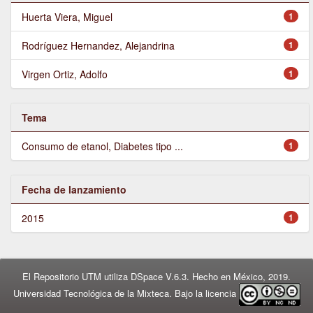
Huerta Viera, Miguel
1
Rodríguez Hernandez, Alejandrina
1
Virgen Ortiz, Adolfo
1
Tema
Consumo de etanol, Diabetes tipo ...
1
Fecha de lanzamiento
2015
1
El Repositorio UTM utiliza DSpace V.6.3. Hecho en México, 2019.
Universidad Tecnológica de la Mixteca. Bajo la licencia