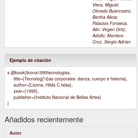
Viera, Miguel
;
Olmedo Buenrostro,
Bertha Alicia
;
Palacios Fonseca,
Alin
;
Virgen Ortiz,
Adolfo
;
Montero
Cruz, Sergio Adrian
Ejemplo de citación
s @book{licona1995tecnologias,
title={Tecnolog{\\i}as corporales: danza, cuerpo e historia},
author={Licona, Hilda C Islas},
year={1995},
publisher={Instituto Nacional de Bellas Artes}
}
Añadidos recientemente
Autor