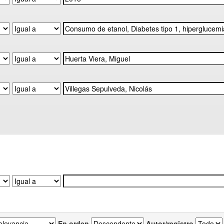
En orden
Autor/registro