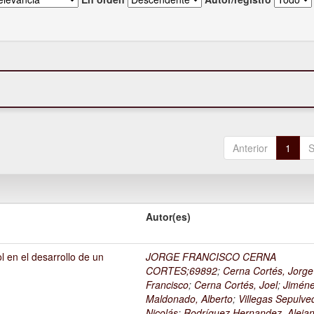
Anterior
1
S
Autor(es)
l en el desarrollo de un
JORGE FRANCISCO CERNA
1
CORTES;69892
;
Cerna Cortés, Jorge
Francisco
;
Cerna Cortés, Joel
;
Jimén
Maldonado, Alberto
;
Villegas Sepulve
Nicolás
;
Rodríguez Hernandez, Alejan