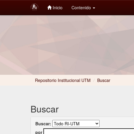
Inicio
Contenido
Skip
navigation
Repositorio Institucional UTM
/
Buscar
Buscar
Buscar:
por