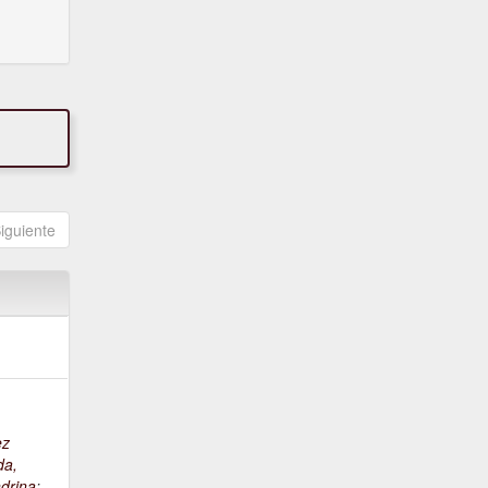
iguiente
ez
da,
drina
;