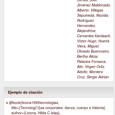
Jiménez Maldonado,
Alberto
;
Villegas
Sepulveda, Nicolás
;
Rodríguez
Hernandez,
Alejandrina
;
Cervantes Kardasch,
Víctor Hugo
;
Huerta
Viera, Miguel
;
Olmedo Buenrostro,
Bertha Alicia
;
Palacios Fonseca,
Alin
;
Virgen Ortiz,
Adolfo
;
Montero
Cruz, Sergio Adrian
Ejemplo de citación
s @book{licona1995tecnologias,
title={Tecnolog{\\i}as corporales: danza, cuerpo e historia},
author={Licona, Hilda C Islas},