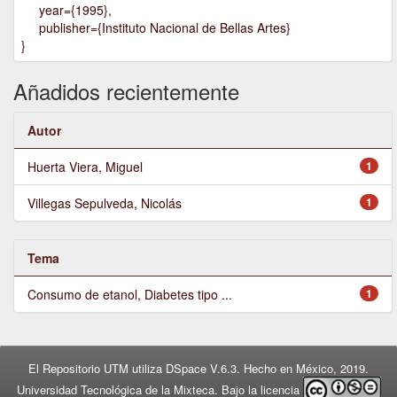
year={1995},
publisher={Instituto Nacional de Bellas Artes}
}
Añadidos recientemente
Autor
Huerta Viera, Miguel
1
Villegas Sepulveda, Nicolás
1
Tema
Consumo de etanol, Diabetes tipo ...
1
El Repositorio UTM utiliza DSpace V.6.3. Hecho en México, 2019.
Universidad Tecnológica de la Mixteca. Bajo la licencia