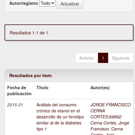
Autor/registro
Resultados 1-1 de 1.
Anterior
1
Siguiente
Resultados por ítem:
Fecha de
Título
Autor(es)
publicación
2015-01
Análisis del consumo
JORGE FRANCISCO
crónico de etanol en el
CERNA
desarrollo de un fenotipo
CORTES;69892
;
similar al de la diabetes
Cerna Cortés, Jorge
tipo 1
Francisco
;
Cerna
Cortés, Joel
;