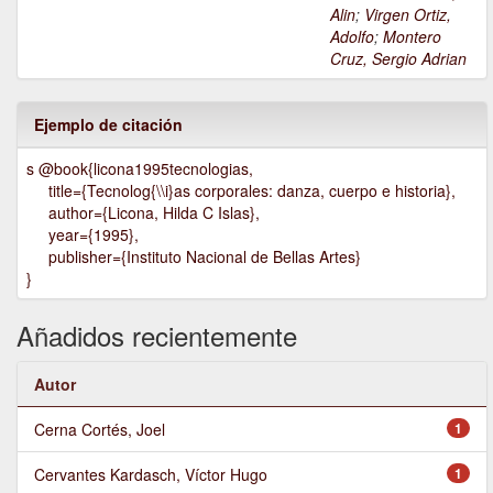
Alin
;
Virgen Ortiz,
Adolfo
;
Montero
Cruz, Sergio Adrian
Ejemplo de citación
s @book{licona1995tecnologias,
title={Tecnolog{\\i}as corporales: danza, cuerpo e historia},
author={Licona, Hilda C Islas},
year={1995},
publisher={Instituto Nacional de Bellas Artes}
}
Añadidos recientemente
Autor
Cerna Cortés, Joel
1
Cervantes Kardasch, Víctor Hugo
1