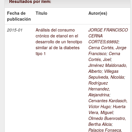
Resultados por ítem:
Fecha de
Título
Autor(es)
publicación
2015-01
Análisis del consumo
JORGE FRANCISCO
crónico de etanol en el
CERNA
desarrollo de un fenotipo
CORTES;69892
;
similar al de la diabetes
Cerna Cortés, Jorge
tipo 1
Francisco
;
Cerna
Cortés, Joel
;
Jiménez Maldonado,
Alberto
;
Villegas
Sepulveda, Nicolás
;
Rodríguez
Hernandez,
Alejandrina
;
Cervantes Kardasch,
Víctor Hugo
;
Huerta
Viera, Miguel
;
Olmedo Buenrostro,
Bertha Alicia
;
Palacios Fonseca,