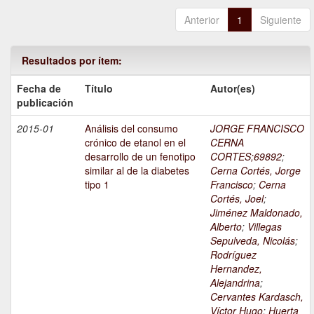
Anterior
1
Siguiente
Resultados por ítem:
Fecha de
Título
Autor(es)
publicación
2015-01
Análisis del consumo
JORGE FRANCISCO
crónico de etanol en el
CERNA
desarrollo de un fenotipo
CORTES;69892
;
similar al de la diabetes
Cerna Cortés, Jorge
tipo 1
Francisco
;
Cerna
Cortés, Joel
;
Jiménez Maldonado,
Alberto
;
Villegas
Sepulveda, Nicolás
;
Rodríguez
Hernandez,
Alejandrina
;
Cervantes Kardasch,
Víctor Hugo
;
Huerta