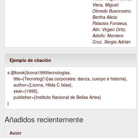
Viera, Miguel
;
Olmedo Buenrostro,
Bertha Alicia
;
Palacios Fonseca,
Alin
;
Virgen Ortiz,
Adolfo
;
Montero
Cruz, Sergio Adrian
Ejemplo de citación
s @book{licona1995tecnologias,
title={Tecnolog{\\i}as corporales: danza, cuerpo e historia},
author={Licona, Hilda C Islas},
year={1995},
publisher={Instituto Nacional de Bellas Artes}
}
Añadidos recientemente
Autor