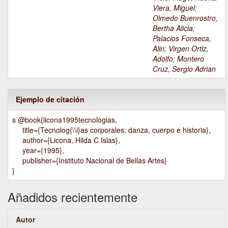
Viera, Miguel
;
Olmedo Buenrostro,
Bertha Alicia
;
Palacios Fonseca,
Alin
;
Virgen Ortiz,
Adolfo
;
Montero
Cruz, Sergio Adrian
Ejemplo de citación
s @book{licona1995tecnologias,
title={Tecnolog{\\i}as corporales: danza, cuerpo e historia},
author={Licona, Hilda C Islas},
year={1995},
publisher={Instituto Nacional de Bellas Artes}
}
Añadidos recientemente
Autor