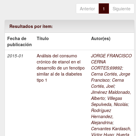
Anterior
1
Siguiente
Resultados por ítem:
Fecha de
Título
Autor(es)
publicación
2015-01
Análisis del consumo
JORGE FRANCISCO
crónico de etanol en el
CERNA
desarrollo de un fenotipo
CORTES;69892
;
similar al de la diabetes
Cerna Cortés, Jorge
tipo 1
Francisco
;
Cerna
Cortés, Joel
;
Jiménez Maldonado,
Alberto
;
Villegas
Sepulveda, Nicolás
;
Rodríguez
Hernandez,
Alejandrina
;
Cervantes Kardasch,
Víctor Hugo
;
Huerta