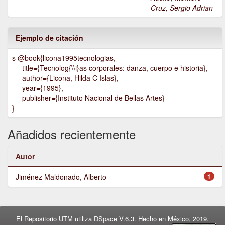
Cruz, Sergio Adrian
Ejemplo de citación
s @book{licona1995tecnologias,
title={Tecnolog{\\i}as corporales: danza, cuerpo e historia},
author={Licona, Hilda C Islas},
year={1995},
publisher={Instituto Nacional de Bellas Artes}
}
Añadidos recientemente
Autor
Jiménez Maldonado, Alberto
1
El Repositorio UTM utiliza DSpace V.6.3. Hecho en México, 2019.