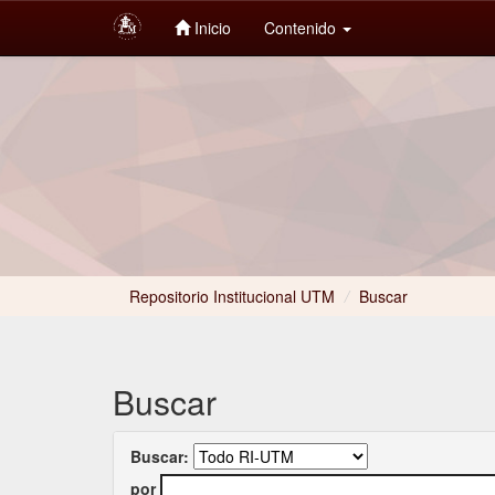
Inicio
Contenido
Skip
navigation
Repositorio Institucional UTM
/
Buscar
Buscar
Buscar:
por