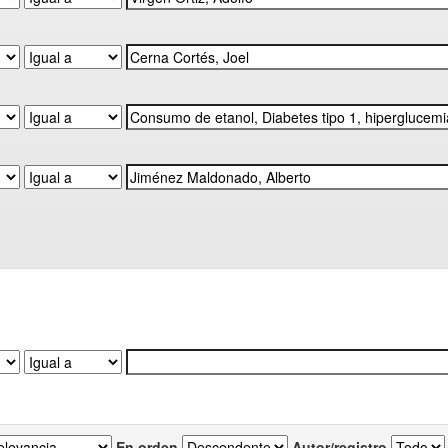
En orden
Autor/registro