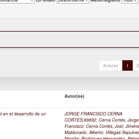
Anterior
1
S
Autor(es)
l en el desarrollo de un
JORGE FRANCISCO CERNA
1
CORTES;69892
;
Cerna Cortés, Jorge
Francisco
;
Cerna Cortés, Joel
;
Jimén
Maldonado, Alberto
;
Villegas Sepulve
Nicolás
;
Rodríguez Hernandez, Alejan