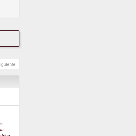
iguiente
ez
da,
drina
;