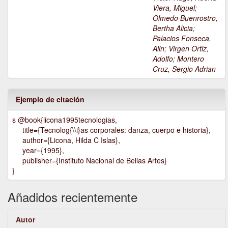
Viera, Miguel
;
Olmedo Buenrostro,
Bertha Alicia
;
Palacios Fonseca,
Alin
;
Virgen Ortiz,
Adolfo
;
Montero
Cruz, Sergio Adrian
Ejemplo de citación
s @book{licona1995tecnologias,
title={Tecnolog{\\i}as corporales: danza, cuerpo e historia},
author={Licona, Hilda C Islas},
year={1995},
publisher={Instituto Nacional de Bellas Artes}
}
Añadidos recientemente
Autor