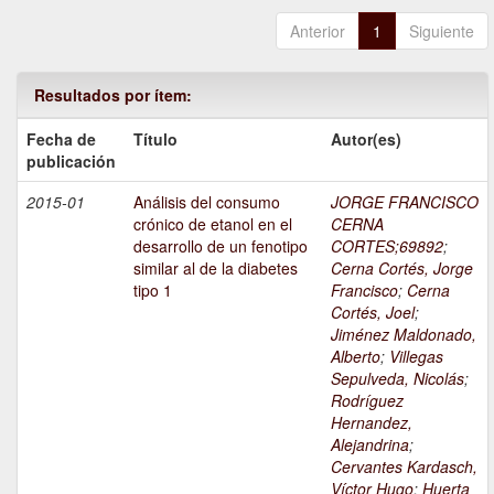
Anterior
1
Siguiente
Resultados por ítem:
Fecha de
Título
Autor(es)
publicación
2015-01
Análisis del consumo
JORGE FRANCISCO
crónico de etanol en el
CERNA
desarrollo de un fenotipo
CORTES;69892
;
similar al de la diabetes
Cerna Cortés, Jorge
tipo 1
Francisco
;
Cerna
Cortés, Joel
;
Jiménez Maldonado,
Alberto
;
Villegas
Sepulveda, Nicolás
;
Rodríguez
Hernandez,
Alejandrina
;
Cervantes Kardasch,
Víctor Hugo
;
Huerta