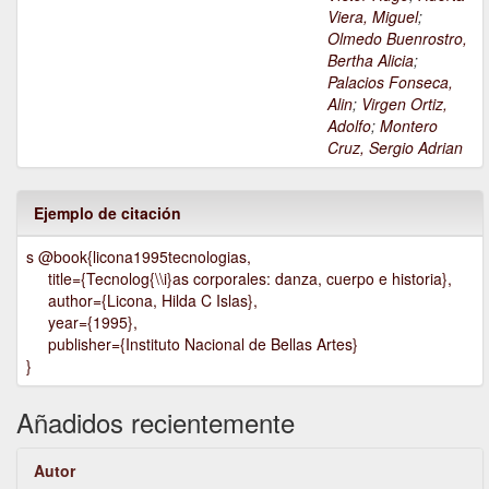
Viera, Miguel
;
Olmedo Buenrostro,
Bertha Alicia
;
Palacios Fonseca,
Alin
;
Virgen Ortiz,
Adolfo
;
Montero
Cruz, Sergio Adrian
Ejemplo de citación
s @book{licona1995tecnologias,
title={Tecnolog{\\i}as corporales: danza, cuerpo e historia},
author={Licona, Hilda C Islas},
year={1995},
publisher={Instituto Nacional de Bellas Artes}
}
Añadidos recientemente
Autor