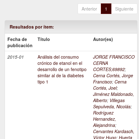
Anterior
1
Siguiente
Resultados por ítem:
Fecha de
Título
Autor(es)
publicación
2015-01
Análisis del consumo
JORGE FRANCISCO
crónico de etanol en el
CERNA
desarrollo de un fenotipo
CORTES;69892
;
similar al de la diabetes
Cerna Cortés, Jorge
tipo 1
Francisco
;
Cerna
Cortés, Joel
;
Jiménez Maldonado,
Alberto
;
Villegas
Sepulveda, Nicolás
;
Rodríguez
Hernandez,
Alejandrina
;
Cervantes Kardasch,
Víctor Hugo
;
Huerta