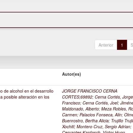
Anterior
1
S
Autor(es)
o de alcohol en el desarrollo
JORGE FRANCISCO CERNA
na posible alteración en los
CORTES;69892
;
Cerna Cortés, Jorg
Francisco
;
Cerna Cortés, Joel
;
Jimén
Maldonado, Alberto
;
Meza Robles, Ro
Carmen
;
Palacios Fonseca, Alin
;
Olm
Buenrostro, Bertha Alicia
;
Trujillo Truji
Xochitl
;
Montero Cruz, Sergio Adrian
;
Cervantes Kardasch, Víctor Hugo