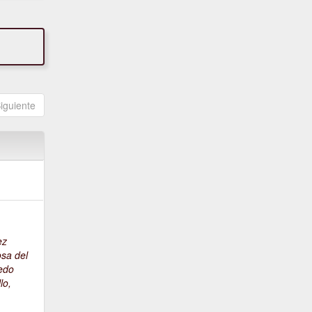
iguiente
e
ez
sa del
edo
llo,