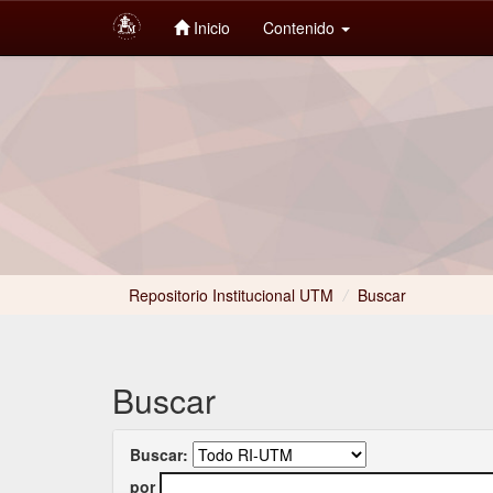
Inicio
Contenido
Skip
navigation
Repositorio Institucional UTM
/
Buscar
Buscar
Buscar:
por