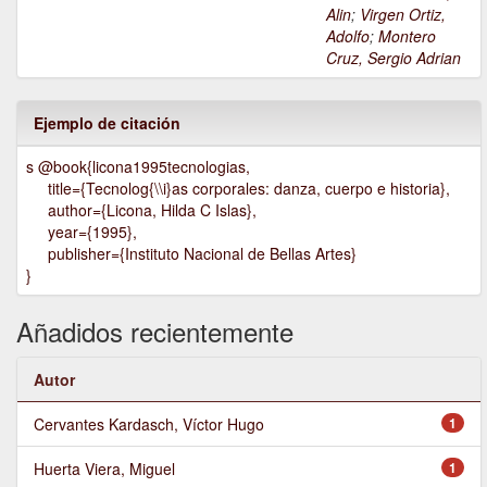
Alin
;
Virgen Ortiz,
Adolfo
;
Montero
Cruz, Sergio Adrian
Ejemplo de citación
s @book{licona1995tecnologias,
title={Tecnolog{\\i}as corporales: danza, cuerpo e historia},
author={Licona, Hilda C Islas},
year={1995},
publisher={Instituto Nacional de Bellas Artes}
}
Añadidos recientemente
Autor
Cervantes Kardasch, Víctor Hugo
1
Huerta Viera, Miguel
1