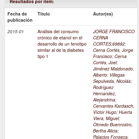
Resultados por ítem:
Fecha de
Título
Autor(es)
publicación
2015-01
Análisis del consumo
JORGE FRANCISCO
crónico de etanol en el
CERNA
desarrollo de un fenotipo
CORTES;69892
;
similar al de la diabetes
Cerna Cortés, Jorge
tipo 1
Francisco
;
Cerna
Cortés, Joel
;
Jiménez Maldonado,
Alberto
;
Villegas
Sepulveda, Nicolás
;
Rodríguez
Hernandez,
Alejandrina
;
Cervantes Kardasch,
Víctor Hugo
;
Huerta
Viera, Miguel
;
Olmedo Buenrostro,
Bertha Alicia
;
Palacios Fonseca,