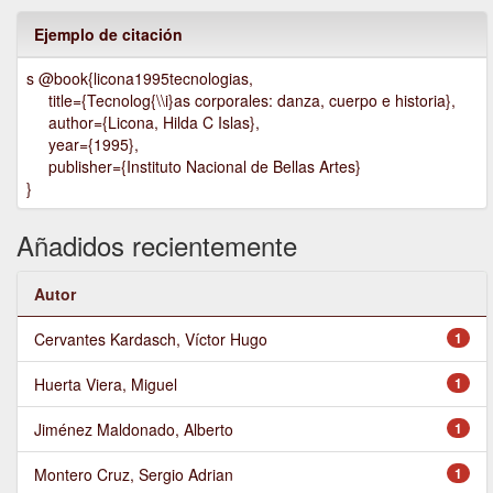
Ejemplo de citación
s @book{licona1995tecnologias,
title={Tecnolog{\\i}as corporales: danza, cuerpo e historia},
author={Licona, Hilda C Islas},
year={1995},
publisher={Instituto Nacional de Bellas Artes}
}
Añadidos recientemente
Autor
Cervantes Kardasch, Víctor Hugo
1
Huerta Viera, Miguel
1
Jiménez Maldonado, Alberto
1
Montero Cruz, Sergio Adrian
1