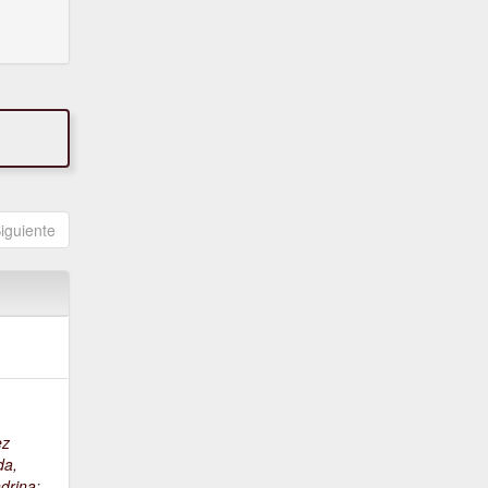
iguiente
ez
da,
drina
;