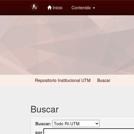
Inicio
Contenido
Skip
navigation
Repositorio Institucional UTM
/
Buscar
Buscar
Buscar:
por