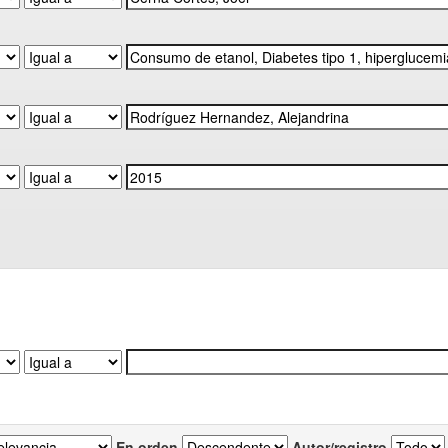
En orden
Autor/registro