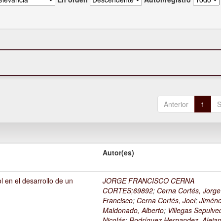
Anterior
1
S
Autor(es)
l en el desarrollo de un
JORGE FRANCISCO CERNA
1
CORTES;69892
;
Cerna Cortés, Jorge
Francisco
;
Cerna Cortés, Joel
;
Jimén
Maldonado, Alberto
;
Villegas Sepulve
Nicolás
;
Rodríguez Hernandez, Alejan