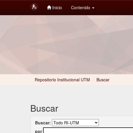
Inicio
Contenido
Skip
navigation
Repositorio Institucional UTM
/
Buscar
Buscar
Buscar:
por