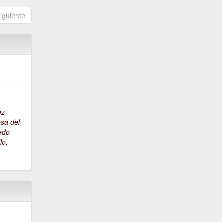
iguiente
e
ez
sa del
edo
llo,