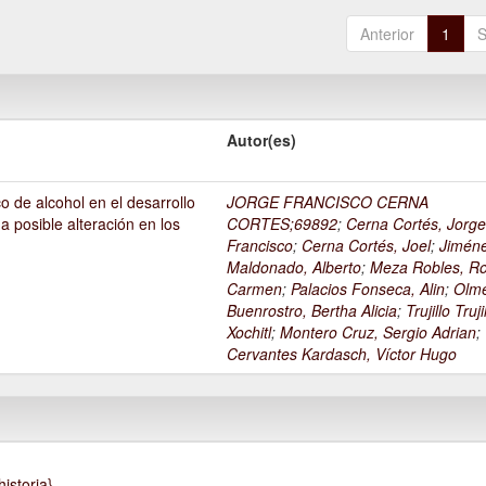
Anterior
1
S
Autor(es)
o de alcohol en el desarrollo
JORGE FRANCISCO CERNA
na posible alteración en los
CORTES;69892
;
Cerna Cortés, Jorg
Francisco
;
Cerna Cortés, Joel
;
Jimén
Maldonado, Alberto
;
Meza Robles, Ro
Carmen
;
Palacios Fonseca, Alin
;
Olm
Buenrostro, Bertha Alicia
;
Trujillo Truji
Xochitl
;
Montero Cruz, Sergio Adrian
;
Cervantes Kardasch, Víctor Hugo
istoria},