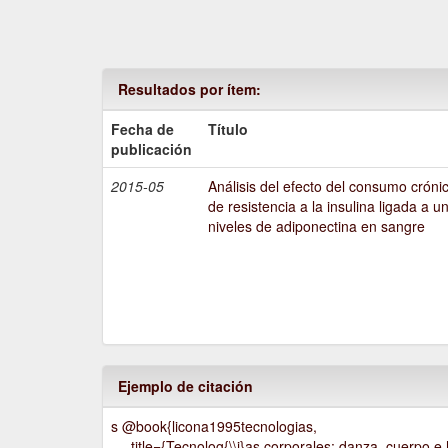
Resultados por ítem:
Fecha de
Título
publicación
2015-05
Análisis del efecto del consumo crónic
de resistencia a la insulina ligada a u
niveles de adiponectina en sangre
Ejemplo de citación
s @book{licona1995tecnologias,
title={Tecnolog{\\i}as corporales: danza, cuerpo e h