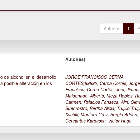
Anterior
1
S
Autor(es)
o de alcohol en el desarrollo
JORGE FRANCISCO CERNA
na posible alteración en los
CORTES;69892
;
Cerna Cortés, Jorg
Francisco
;
Cerna Cortés, Joel
;
Jimén
Maldonado, Alberto
;
Meza Robles, Ro
Carmen
;
Palacios Fonseca, Alin
;
Olm
Buenrostro, Bertha Alicia
;
Trujillo Truji
Xochitl
;
Montero Cruz, Sergio Adrian
;
Cervantes Kardasch, Víctor Hugo