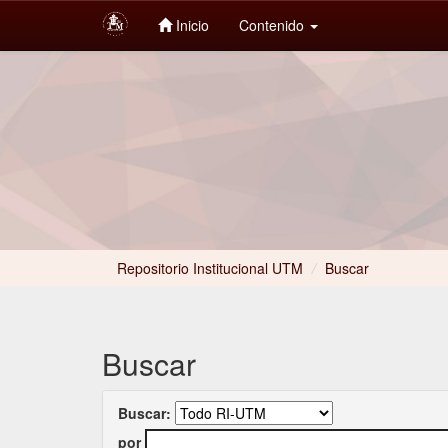
Inicio
Contenido
Skip
navigation
Repositorio Institucional UTM
/
Buscar
Buscar
Buscar:
por