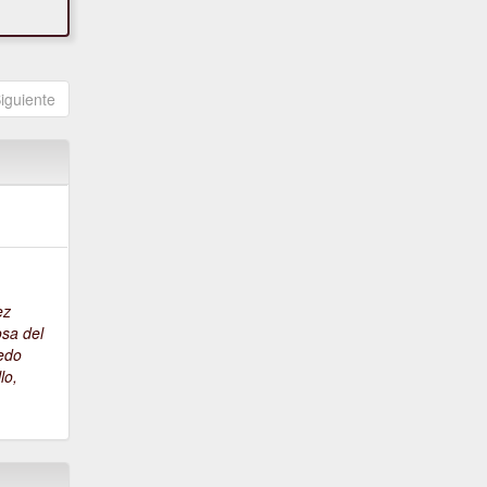
iguiente
e
ez
sa del
edo
llo,