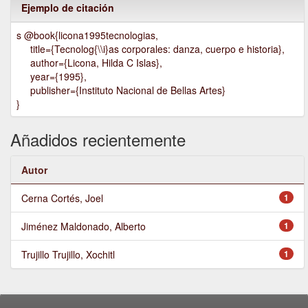
Ejemplo de citación
s @book{licona1995tecnologias,
title={Tecnolog{\\i}as corporales: danza, cuerpo e historia},
author={Licona, Hilda C Islas},
year={1995},
publisher={Instituto Nacional de Bellas Artes}
}
Añadidos recientemente
Autor
Cerna Cortés, Joel
1
Jiménez Maldonado, Alberto
1
Trujillo Trujillo, Xochitl
1