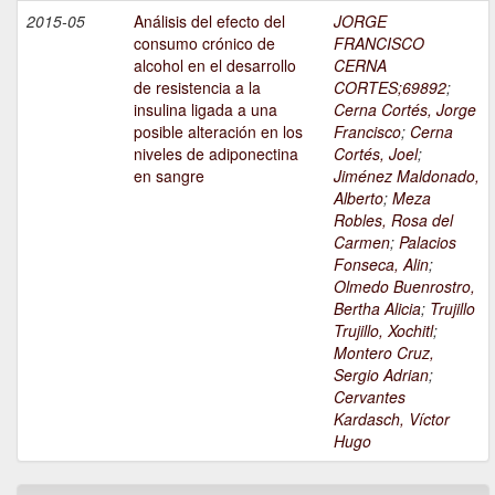
2015-05
Análisis del efecto del
JORGE
consumo crónico de
FRANCISCO
alcohol en el desarrollo
CERNA
de resistencia a la
CORTES;69892
;
insulina ligada a una
Cerna Cortés, Jorge
posible alteración en los
Francisco
;
Cerna
niveles de adiponectina
Cortés, Joel
;
en sangre
Jiménez Maldonado,
Alberto
;
Meza
Robles, Rosa del
Carmen
;
Palacios
Fonseca, Alin
;
Olmedo Buenrostro,
Bertha Alicia
;
Trujillo
Trujillo, Xochitl
;
Montero Cruz,
Sergio Adrian
;
Cervantes
Kardasch, Víctor
Hugo