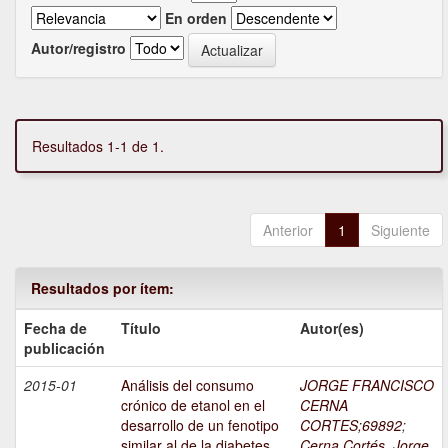
En orden
Autor/registro
Resultados 1-1 de 1.
Anterior
1
Siguiente
Resultados por ítem:
Fecha de
Título
Autor(es)
publicación
2015-01
Análisis del consumo
JORGE FRANCISCO
crónico de etanol en el
CERNA
desarrollo de un fenotipo
CORTES;69892
;
similar al de la diabetes
Cerna Cortés, Jorge