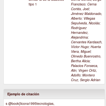
tipo 1
Francisco
;
Cerna
Cortés, Joel
;
Jiménez Maldonado,
Alberto
;
Villegas
Sepulveda, Nicolás
;
Rodríguez
Hernandez,
Alejandrina
;
Cervantes Kardasch,
Víctor Hugo
;
Huerta
Viera, Miguel
;
Olmedo Buenrostro,
Bertha Alicia
;
Palacios Fonseca,
Alin
;
Virgen Ortiz,
Adolfo
;
Montero
Cruz, Sergio Adrian
Ejemplo de citación
s @book{licona1995tecnologias,