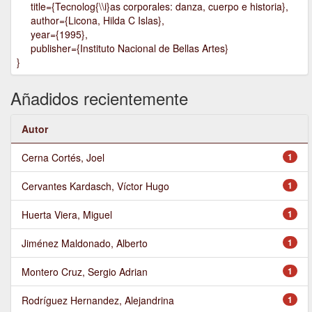
title={Tecnolog{\\i}as corporales: danza, cuerpo e historia},
author={Licona, Hilda C Islas},
year={1995},
publisher={Instituto Nacional de Bellas Artes}
}
Añadidos recientemente
Autor
Cerna Cortés, Joel
1
Cervantes Kardasch, Víctor Hugo
1
Huerta Viera, Miguel
1
Jiménez Maldonado, Alberto
1
Montero Cruz, Sergio Adrian
1
Rodríguez Hernandez, Alejandrina
1